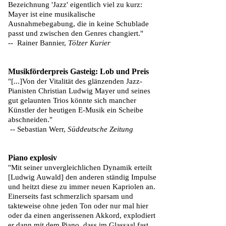
Bezeichnung 'Jazz' eigentlich viel zu kurz:
Mayer ist eine musikalische
Ausnahmebegabung, die in keine Schublade
passt und zwischen den Genres changiert."
-- Rainer Bannier,
Tölzer Kurier
Musikförderpreis Gasteig: Lob und Preis
"[...]Von der Vitalität des glänzenden Jazz-
Pianisten Christian Ludwig Mayer und seines
gut gelaunten Trios könnte sich mancher
Künstler der heutigen E-Musik ein Scheibe
abschneiden."
-- Sebastian Werr,
Süddeutsche Zeitung
Piano explosiv
"Mit seiner unvergleichlichen Dynamik erteilt
[Ludwig Auwald] den anderen ständig Impulse
und heitzt diese zu immer neuen Kapriolen an.
Einerseits fast schmerzlich sparsam und
takteweise ohne jeden Ton oder nur mal hier
oder da einen angerissenen Akkord, explodiert
er dann mit dem Piano, dass im Glassaal fast