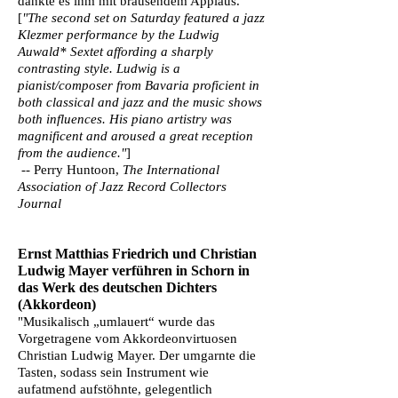
dankte es ihm mit brausendem Applaus."
[
"The second set on Saturday featured a jazz
Klezmer performance by the Ludwig
Auwald* Sextet affording a sharply
contrasting style. Ludwig is a
pianist/composer from Bavaria proficient in
both classical and jazz and the music shows
both influences. His piano artistry was
magnificent and aroused a great reception
from the audience."
]
-- Perry Huntoon,
The International
Association of Jazz Record Collectors
Journal
Ernst Matthias Friedrich und Christian
Ludwig Mayer verführen in Schorn in
das Werk des deutschen Dichters
(Akkordeon)
"Musikalisch „umlauert“ wurde das
Vorgetragene vom Akkordeonvirtuosen
Christian Ludwig Mayer. Der umgarnte die
Tasten, sodass sein Instrument wie
aufatmend aufstöhnte, gelegentlich