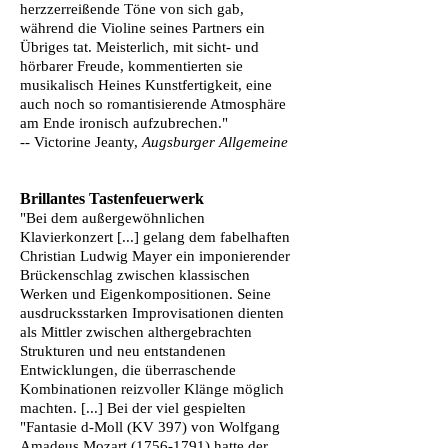
herzzerreißende Töne von sich gab,
während die Violine seines Partners ein
Übriges tat. Meisterlich, mit sicht- und
hörbarer Freude, kommentierten sie
musikalisch Heines Kunstfertigkeit, eine
auch noch so romantisierende Atmosphäre
am Ende ironisch aufzubrechen."
--
Victorine Jeanty,
Augsburger Allgemeine
Brillantes Tastenfeuerwerk
"Bei dem außergewöhnlichen
Klavierkonzert [...] gelang dem fabelhaften
Christian Ludwig Mayer ein imponierender
Brückenschlag zwischen klassischen
Werken und Eigenkompositionen. Seine
ausdrucksstarken Improvisationen dienten
als Mittler zwischen althergebrachten
Strukturen und neu entstandenen
Entwicklungen, die überraschende
Kombinationen reizvoller Klänge möglich
machten. [...] Bei der viel gespielten
"Fantasie d-Moll (KV 397) von Wolfgang
Amadeus Mozart
(1756-1791)
hatte der