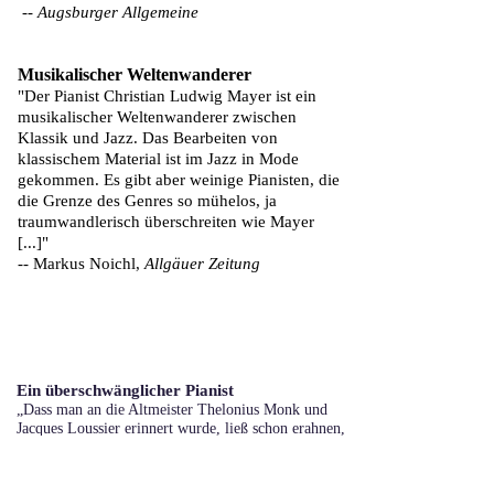
--
Augsburger Allgemeine
Musikalischer Weltenwanderer
"Der Pianist Christian Ludwig Mayer ist ein
musikalischer Weltenwanderer zwischen
Klassik und Jazz. Das Bearbeiten von
klassischem Material ist im Jazz in Mode
gekommen. Es gibt aber weinige Pianisten, die
die Grenze des Genres so mühelos, ja
traumwandlerisch überschreiten wie Mayer
[...]"
--
Markus Noichl,
Allgäuer Zeitung
Ein überschwänglicher Pianist
„Dass man an die Altmeister Thelonius Monk und
Jacques Loussier erinnert wurde, ließ schon erahnen,
dass einen noch ein herrliches musikalisches
Durcheinander erwarten würde, ein Durcheinander
jedoch von so harmonischen Fluss wie der Bach, der