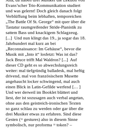
Aha, da haben drei Musiker die Lektion von
Evans’scher Trio-Kommunikation studiert
und was gelernt! Doch gleich danach folgt
Verblüffung beim lebhaften, temporeichen
„The Battle Of St. George“ mit quer über die
Tastatur raumgreifender Stride-Pianistik zu
sattem Bass und knackigem Schlagzeug.
[...] Und nun klingt das 19., ja sogar das 18.
Jahrhundert mal kurz an bei
„Reconnaissance: Im Gehäuse“, bevor die
Musik mit „Into it“ losfetzt: Was ist das?
Jack Bruce trifft Mal Waldron? [...] Auf
dieser CD geht es so abwechslungsreich
weiter: mal tiefgründig balladesk, mal heftig
drivend, mal von französischem Musette
angehaucht locker schwingend, mal auch
einen Blick in Latin-Gefilde werfend [… ]
Und wer derweil im Booklet blättert und
liest, der ist sozusagen auch verbal angetan,
ohne aus den geistreich-ironischen Texten
so ganz schlau zu werden oder gar über die
drei Musiker etwas zu erfahren. Sind diese
Gesten (= gestures) also in diesem Sinne
symbolisch, nur proforma = token? –