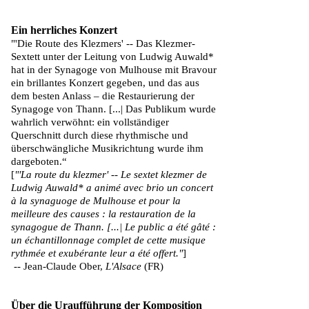
Ein herrliches Konzert
"'Die Route des Klezmers' -- Das Klezmer-
Sextett unter der Leitung von Ludwig Auwald*
hat in der Synagoge von Mulhouse mit Bravour
ein brillantes Konzert gegeben, und das aus
dem besten Anlass – die Restaurierung der
Synagoge von Thann. [...| Das Publikum wurde
wahrlich verwöhnt: ein vollständiger
Querschnitt durch diese rhythmische und
überschwängliche Musikrichtung wurde ihm
dargeboten.“
[
"'La route du klezmer' -- Le sextet klezmer de
Ludwig Auwald* a animé avec brio un concert
à la synaguoge de Mulhouse et pour la
meilleure des causes : la restauration de la
synagogue de Thann. [...| Le public a été gâté :
un échantillonnage complet de cette musique
rythmée et exubérante leur a été offert."
]
-- Jean-Claude Ober,
L'Alsace
(FR)
Über die Uraufführung der Komposition