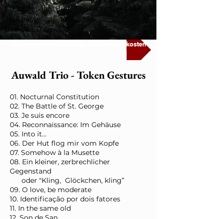
CD Bestellung: Button anklicken und per
mail bestellen.
Betreff: CD Auwald Trio
Album kaufen: 15,-€ zzgl. 2,-€ Versandkosten
Auwald Trio - Token Gestures
01. Nocturnal Constitution
02. The Battle of St. George
03. Je suis encore
04. Reconnaissance: Im Gehäuse
05. Into it…
06. Der Hut flog mir vom Kopfe
07. Somehow à la Musette
08. Ein kleiner, zerbrechlicher
Gegenstand
oder "Kling, Glöckchen, kling”
09. O love, be moderate
10. Identificação por dois fatores
11. In the same old
12. Son de San