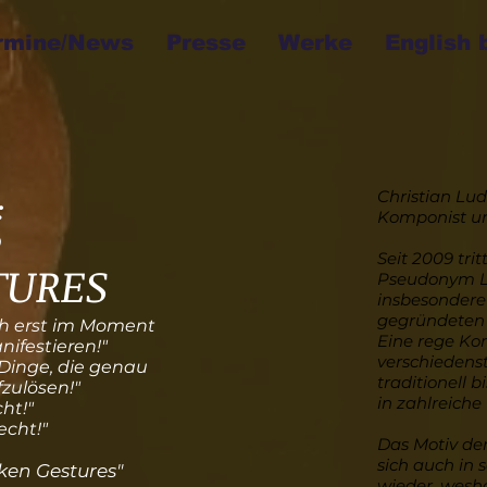
rmine/News
Presse
Werke
English 
Christian Lud
:
Komponist un
o
Seit 2009 tri
TURES
Pseudonym L
insbesondere
gegründeten 
ich erst im Moment
Eine rege Kon
ifestieren!"
verschiedenst
Dinge, die genau
traditionell b
zulösen!"
in zahlreiche
ht!"
echt!"
Das Motiv de
sich auch in
ken Gestures"
wieder, wesha