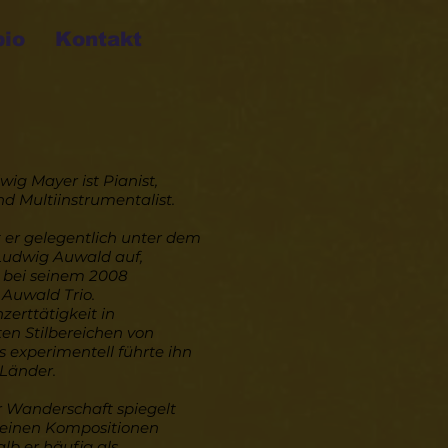
bio
Kontakt
wig Mayer ist Pianist,
d Multiinstrumentalist.
tt er gelegentlich unter dem
udwig Auwald auf,
 bei seinem 2008
Auwald Trio.
zerttätigkeit in
en Stilbereichen von
is experimentell führte ihn
 Länder.
r Wanderschaft spiegelt
 seinen Kompositionen
lb er häufig als