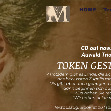
HOME
Te
CD out now
Auwald Tri
TOKEN GES
-"Trotzdem gibt es Dinge, die s
des bewussten Zugriffs man
-"Es gibt aber auch genügend 
dann beginnen sich auf
-"Da haben Sie rec
-"Wir haben beide r
Textauszug: Booklet zu "To