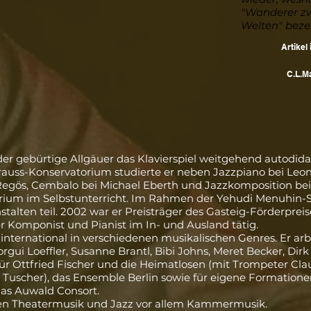
"Wanderer zw
Welten" beze
Artikel
C.L.M
der gebürtige Allgäuer das Klavierspiel weitgehend autodida
auss-Konservatorium studierte er neben
Jazzpiano
bei
Leon
 Regös,
Cembalo
bei
Michael Eberth
und Jazzkomposition be
arium im Selbstunterricht. Im Rahmen der
Yehudi Menuhin
-
talten teil. 2002 war er Preisträger des
Gasteig
-Förderpreis
her Komponist und Pianist im In- und Ausland tätig.
international in verschiedenen musikalischen Genres. Er ar
orgui Loeffler
,
Susanne Brantl
,
Bibi Johns
,
Meret Becker
,
Dirk
für
Ottfried Fischer
und die Heimatlosen (mit Trompeter
Cla
 Tuscher
), das Ensemble Berlin sowie für eigene Formatione
das Auwald Consort.
ben Theatermusik und Jazz vor allem Kammermusik.