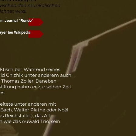
ischen den musikalischen
ichnet wird.
 im Journal "Rondo"
ayer bei Wikipedia
ktisch bei. Während seines
id Chizhik
unter anderem auch
i
Thomas Zoller
. Daneben
Stiftung nahm er zur selben Zeit
es.
beitete unter anderen mit
 Bach
,
Walter Plathe
oder
Noël
us Reichstaller
), das Art
n wie das Auwald Trio, sein