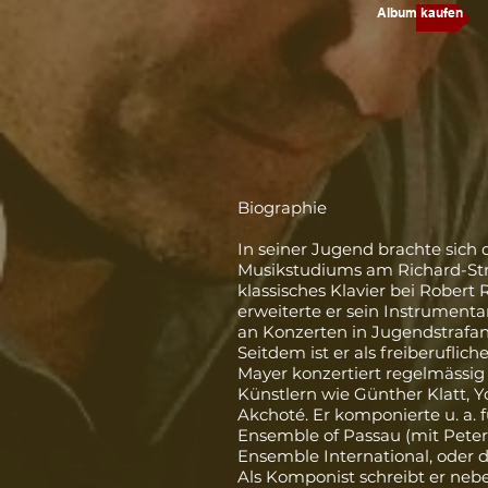
Album kaufen
Biographie
In seiner Jugend brachte sich 
Musikstudiums am Richard-Str
klassisches Klavier bei Robert
erweiterte er sein Instrument
an Konzerten in Jugendstrafans
Seitdem ist er als freiberuflic
Mayer konzertiert regelmässig 
Künstlern wie
Günther Klatt
,
Y
Akchoté
. Er komponierte u. a. 
Ensemble of Passau (mit
Peter
Ensemble International, oder 
Als Komponist schreibt er ne