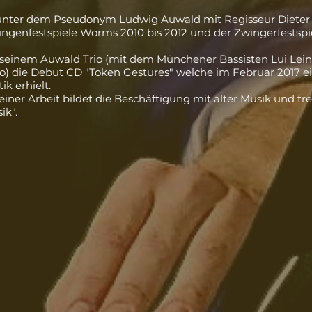
er unter dem Pseudonym Ludwig Auwald mit Regisseur
Dieter
ungenfestspiele Worms
2010 bis 2012 und der
Zwingerfestspi
t seinem Auwald Trio (mit dem Münchener Bassisten Lui Le
o) die Debut CD "Token Gestures" welche im Februar 2017 e
ik erhielt.
ner Arbeit bildet die Beschäftigung mit alter Musik und fre
ik".