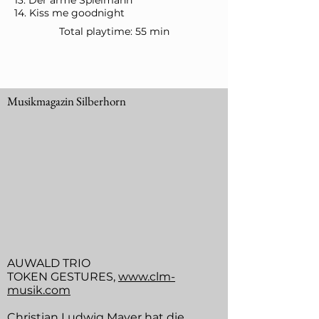
13. Der arme Spielmann
14. Kiss me goodnight
Total playtime: 55 min
Musikmagazin Silberhorn
AUWALD TRIO
TOKEN GESTURES,
www.clm-
musik.com
Christian Ludwig Mayer hat die