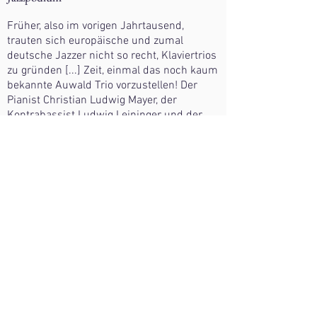
Früher, also im vorigen Jahrtausend,
trauten sich europäische und zumal
deutsche Jazzer nicht so recht, Klaviertrios
zu gründen [...] Zeit, einmal das noch kaum
bekannte Auwald Trio vorzustellen! Der
Pianist Christian Ludwig Mayer, der
Kontrabassist Ludwig Leininger und der
Schlagzeuger Lorenz Rutigliano haben in
Murnau eine bemerkenswerte CD
aufgenommen mit dem Titel „Token
Gestures“. Wer sie auflegt, denkt bei
„Nocturnal Constitution“, dem ersten Stück:
Aha, da haben drei Musiker die Lektion von
Evans’scher Trio-Kommunikation studiert
und was gelernt! Doch gleich danach folgt
Verblüffung beim lebhaften, temporeichen
„The Battle Of St. George“ mit quer über die
Tastatur raumgreifender Stride-Pianistik zu
sattem Bass und knackigem Schlagzeug.
[...] Und nun klingt das 19., ja sogar das