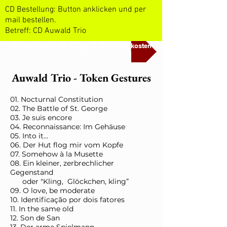
CD Bestellung: Button anklicken und per
mail bestellen.
Betreff: CD Auwald Trio
Album kaufen: 15,-€ zzgl. 2,-€ Versandkosten
Auwald Trio - Token Gestures
01. Nocturnal Constitution
02. The Battle of St. George
03. Je suis encore
04. Reconnaissance: Im Gehäuse
05. Into it…
06. Der Hut flog mir vom Kopfe
07. Somehow à la Musette
08. Ein kleiner, zerbrechlicher
Gegenstand
oder "Kling, Glöckchen, kling”
09. O love, be moderate
10. Identificação por dois fatores
11. In the same old
12. Son de San